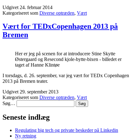
på
Udgivet
24. februar 2014
Social
Kategoriseret som
Diverse optræden
,
Vært
Media
Week
2014
Vært for TEDxCopenhagen 2013 på
#smwcph
Bremen
Her er jeg på scenen for at introducere Stine Skytte
Østergaard og Resecond kjole-bytte-bixen - billedet er
taget af Hanne Klintøe
I torsdags, d. 26. september, var jeg vært for TEDx Copenhagen
2013 på Bremen teater.
Udgivet
29. september 2013
Kategoriseret som
Diverse optræden
,
Vært
Søg…
Seneste indlæg
Regulating big tech og private beskeder på Linkedin
Ny retning