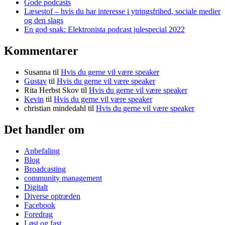
Gode podcasts
Læsestof – hvis du har interesse i ytringsfrihed, sociale medier
og den slags
En god snak: Elektronista podcast julespecial 2022
Kommentarer
Susanna
til
Hvis du gerne vil være speaker
Gustav
til
Hvis du gerne vil være speaker
Rita Herbst Skov
til
Hvis du gerne vil være speaker
Kevin
til
Hvis du gerne vil være speaker
christian mindedahl
til
Hvis du gerne vil være speaker
Det handler om
Anbefaling
Blog
Broadcasting
community management
Digitalt
Diverse optræden
Facebook
Foredrag
Løst og fast