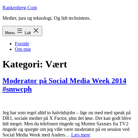
Fortsæt
Rankenberg Com
til
Medier, jura og teknologi. Og lidt techsistens.
indhold
Menu
Luk
Forside
Om mig
Kategori:
Vært
Moderator på Social Media Week 2014
#smwcph
Jeg har som regel altid to halvtidsjobs – lige nu med med speak på
DR1, sociale medier på X Factor, plus det løse. Det kan godt blive
lidt meget. Men da telefonen ringede og Morten Saxnæs fra TV2
ringede og spurgte om jeg ville være moderator på en session ved
Moderator
Social Media Week med Anders…
Læs mere