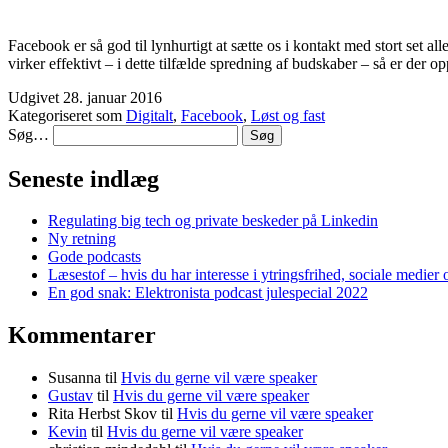
Facebook er så god til lynhurtigt at sætte os i kontakt med stort set all
virker effektivt – i dette tilfælde spredning af budskaber – så er der o
Udgivet
28. januar 2016
Kategoriseret som
Digitalt
,
Facebook
,
Løst og fast
Søg…
Seneste indlæg
Regulating big tech og private beskeder på Linkedin
Ny retning
Gode podcasts
Læsestof – hvis du har interesse i ytringsfrihed, sociale medier 
En god snak: Elektronista podcast julespecial 2022
Kommentarer
Susanna
til
Hvis du gerne vil være speaker
Gustav
til
Hvis du gerne vil være speaker
Rita Herbst Skov
til
Hvis du gerne vil være speaker
Kevin
til
Hvis du gerne vil være speaker