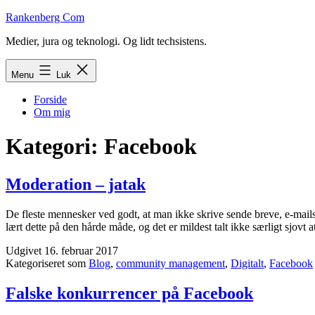
Fortsæt
Rankenberg Com
til
Medier, jura og teknologi. Og lidt techsistens.
indhold
Menu
Luk
Forside
Om mig
Kategori:
Facebook
Moderation – jatak
De fleste mennesker ved godt, at man ikke skrive sende breve, e-mails
lært dette på den hårde måde, og det er mildest talt ikke særligt sjovt
Udgivet
16. februar 2017
Kategoriseret som
Blog
,
community management
,
Digitalt
,
Facebook
Falske konkurrencer på Facebook