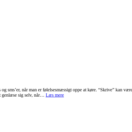
 og sms’er, når man er følelsesmæssigt oppe at køre. “Skrive” kan være
Moderation
 at genlæse sig selv, når…
Læs mere
–
jatak