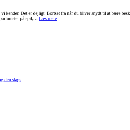
e vi kender. Det er dejligt. Bortset fra når du bliver snydt til at bære be
Falske
pportunister på spil,…
Læs mere
konkurrencer
på
Facebook
og den slags