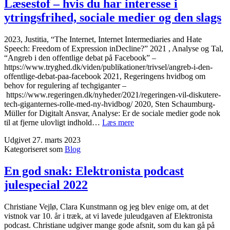
Læsestof – hvis du har interesse i
ytringsfrihed, sociale medier og den slags
2023, Justitia, “The Internet, Internet Intermediaries and Hate
Speech: Freedom of Expression inDecline?” 2021 , Analyse og Tal,
“Angreb i den offentlige debat på Facebook” –
https://www.tryghed.dk/viden/publikationer/trivsel/angreb-i-den-
offentlige-debat-paa-facebook 2021, Regeringens hvidbog om
behov for regulering af techgiganter –
https://www.regeringen.dk/nyheder/2021/regeringen-vil-diskutere-
tech-giganternes-rolle-med-ny-hvidbog/ 2020, Sten Schaumburg-
Müller for Digitalt Ansvar, Analyse: Er de sociale medier gode nok
Læsestof
til at fjerne ulovligt indhold…
Læs mere
–
Udgivet
27. marts 2023
hvis
Kategoriseret som
Blog
du
har
interesse
En god snak: Elektronista podcast
i
julespecial 2022
ytringsfrihed,
sociale
medier
Christiane Vejlø, Clara Kunstmann og jeg blev enige om, at det
og
vistnok var 10. år i træk, at vi lavede juleudgaven af Elektronista
den
podcast. Christiane udgiver mange gode afsnit, som du kan gå på