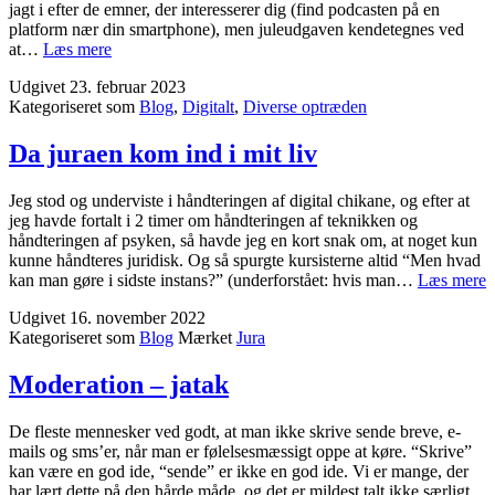
slags
jagt i efter de emner, der interesserer dig (find podcasten på en
platform nær din smartphone), men juleudgaven kendetegnes ved
En
at…
Læs mere
god
Udgivet
23. februar 2023
snak:
Kategoriseret som
Blog
,
Digitalt
,
Diverse optræden
Elektronista
podcast
julespecial
Da juraen kom ind i mit liv
2022
Jeg stod og underviste i håndteringen af digital chikane, og efter at
jeg havde fortalt i 2 timer om håndteringen af teknikken og
håndteringen af psyken, så havde jeg en kort snak om, at noget kun
kunne håndteres juridisk. Og så spurgte kursisterne altid “Men hvad
kan man gøre i sidste instans?” (underforstået: hvis man…
Læs mere
j
Udgivet
16. november 2022
Kategoriseret som
Blog
Mærket
Jura
i
i
m
Moderation – jatak
l
De fleste mennesker ved godt, at man ikke skrive sende breve, e-
mails og sms’er, når man er følelsesmæssigt oppe at køre. “Skrive”
kan være en god ide, “sende” er ikke en god ide. Vi er mange, der
har lært dette på den hårde måde, og det er mildest talt ikke særligt