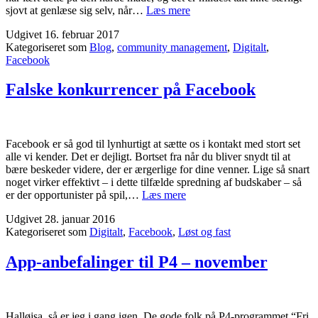
Moderation
sjovt at genlæse sig selv, når…
Læs mere
–
Udgivet
16. februar 2017
jatak
Kategoriseret som
Blog
,
community management
,
Digitalt
,
Facebook
Falske konkurrencer på Facebook
Facebook er så god til lynhurtigt at sætte os i kontakt med stort set
alle vi kender. Det er dejligt. Bortset fra når du bliver snydt til at
bære beskeder videre, der er ærgerlige for dine venner. Lige så snart
noget virker effektivt – i dette tilfælde spredning af budskaber – så
Falske
er der opportunister på spil,…
Læs mere
konkurrencer
Udgivet
28. januar 2016
på
Kategoriseret som
Digitalt
,
Facebook
,
Løst og fast
Facebook
App-anbefalinger til P4 – november
Halløjsa, så er jeg i gang igen. De gode folk på P4-programmet “Fri