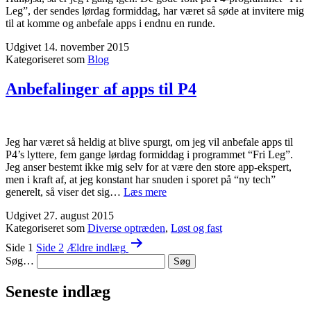
Leg”, der sendes lørdag formiddag, har været så søde at invitere mig
til at komme og anbefale apps i endnu en runde.
Udgivet
14. november 2015
Kategoriseret som
Blog
Anbefalinger af apps til P4
Jeg har været så heldig at blive spurgt, om jeg vil anbefale apps til
P4’s lyttere, fem gange lørdag formiddag i programmet “Fri Leg”.
Jeg anser bestemt ikke mig selv for at være den store app-ekspert,
men i kraft af, at jeg konstant har snuden i sporet på “ny tech”
Anbefalinger
generelt, så viser det sig…
Læs mere
af
Udgivet
27. august 2015
apps
Kategoriseret som
Diverse optræden
,
Løst og fast
til
Indlægsinddeling
P4
Side 1
Side 2
Ældre
indlæg
Søg…
Seneste indlæg