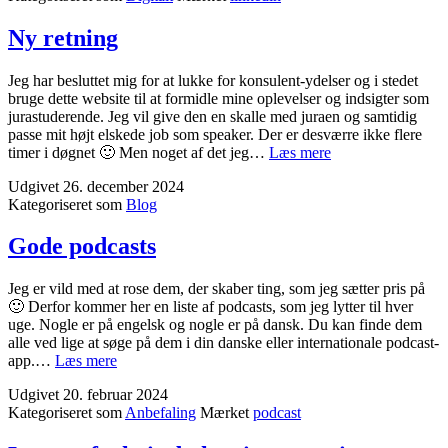
private
beskeder
Ny retning
på
Linkedin
Jeg har besluttet mig for at lukke for konsulent-ydelser og i stedet
bruge dette website til at formidle mine oplevelser og indsigter som
jurastuderende. Jeg vil give den en skalle med juraen og samtidig
passe mit højt elskede job som speaker. Der er desværre ikke flere
Ny
timer i døgnet 🙂 Men noget af det jeg…
Læs mere
retning
Udgivet
26. december 2024
Kategoriseret som
Blog
Gode podcasts
Jeg er vild med at rose dem, der skaber ting, som jeg sætter pris på
🙂 Derfor kommer her en liste af podcasts, som jeg lytter til hver
uge. Nogle er på engelsk og nogle er på dansk. Du kan finde dem
alle ved lige at søge på dem i din danske eller internationale podcast-
Gode
app.…
Læs mere
podcasts
Udgivet
20. februar 2024
Kategoriseret som
Anbefaling
Mærket
podcast