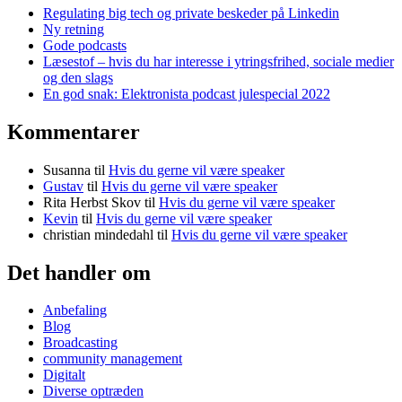
Regulating big tech og private beskeder på Linkedin
Ny retning
Gode podcasts
Læsestof – hvis du har interesse i ytringsfrihed, sociale medier
og den slags
En god snak: Elektronista podcast julespecial 2022
Kommentarer
Susanna
til
Hvis du gerne vil være speaker
Gustav
til
Hvis du gerne vil være speaker
Rita Herbst Skov
til
Hvis du gerne vil være speaker
Kevin
til
Hvis du gerne vil være speaker
christian mindedahl
til
Hvis du gerne vil være speaker
Det handler om
Anbefaling
Blog
Broadcasting
community management
Digitalt
Diverse optræden