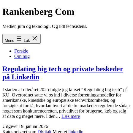
Fortsæt
Rankenberg Com
til
indhold
Medier, jura og teknologi. Og lidt techsistens.
Menu
Luk
Forside
Om mig
Regulating big tech og private beskeder
på Linkedin
I starten af efteråret 2025 fulgte jeg kurset “Regulating big tech” på
KU. Overordnet satte vi os ind i diverse forretningsmodeller for
amerikanske, kinesiske og europæiske techvirksomheder, og
forsøgte at forstå, hvordan hvert af de tre markeder regulerede sådan
noget som konkurrenceretten, privatlivet for brugerne, køb og salg
Regulating
af data og meget mere. I den…
Læs mere
big
Udgivet
19. januar 2026
tech
Kategoriseret som
Digitalt
Mærket
linkedin
og