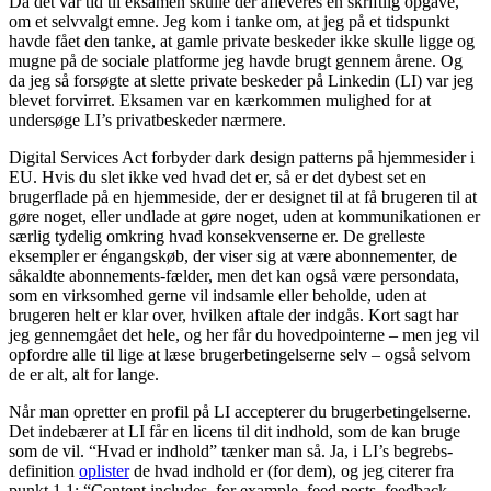
Da det var tid til eksamen skulle der afleveres en skriftlig opgave,
om et selvvalgt emne. Jeg kom i tanke om, at jeg på et tidspunkt
havde fået den tanke, at gamle private beskeder ikke skulle ligge og
mugne på de sociale platforme jeg havde brugt gennem årene. Og
da jeg så forsøgte at slette private beskeder på Linkedin (LI) var jeg
blevet forvirret. Eksamen var en kærkommen mulighed for at
undersøge LI’s privatbeskeder nærmere.
Digital Services Act forbyder dark design patterns på hjemmesider i
EU. Hvis du slet ikke ved hvad det er, så er det dybest set en
brugerflade på en hjemmeside, der er designet til at få brugeren til at
gøre noget, eller undlade at gøre noget, uden at kommunikationen er
særlig tydelig omkring hvad konsekvenserne er. De grelleste
eksempler er éngangskøb, der viser sig at være abonnementer, de
såkaldte abonnements-fælder, men det kan også være persondata,
som en virksomhed gerne vil indsamle eller beholde, uden at
brugeren helt er klar over, hvilken aftale der indgås. Kort sagt har
jeg gennemgået det hele, og her får du hovedpointerne – men jeg vil
opfordre alle til lige at læse brugerbetingelserne selv – også selvom
de er alt, alt for lange.
Når man opretter en profil på LI accepterer du brugerbetingelserne.
Det indebærer at LI får en licens til dit indhold, som de kan bruge
som de vil. “Hvad er indhold” tænker man så. Ja, i LI’s begrebs-
definition
oplister
de hvad indhold er (for dem), og jeg citerer fra
punkt 1.1: “Content includes, for example, feed posts, feedback,