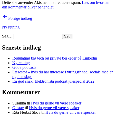
Dette site anvender Akismet til at reducere spam.
Læs om hvordan
din kommentar bliver behandlet
.
Indlægsnavigation
Forrige indlæg
Ny retning
Søg…
Seneste indlæg
Regulating big tech og private beskeder på Linkedin
Ny retning
Gode podcasts
Læsestof – hvis du har interesse i ytringsfrihed, sociale medier
og den slags
En god snak: Elektronista podcast julespecial 2022
Kommentarer
Susanna
til
Hvis du gerne vil være speaker
Gustav
til
Hvis du gerne vil være speaker
Rita Herbst Skov
til
Hvis du gerne vil være speaker