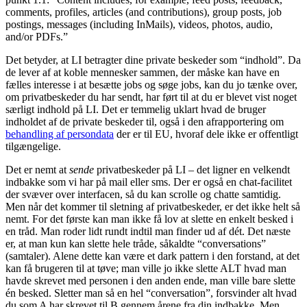
comments, profiles, articles (and contributions), group posts, job
postings, messages (including InMails), videos, photos, audio,
and/or PDFs.”
Det betyder, at LI betragter dine private beskeder som “indhold”. Da
de lever af at koble mennesker sammen, der måske kan have en
fælles interesse i at besætte jobs og søge jobs, kan du jo tænke over,
om privatbeskeder du har sendt, har ført til at du er blevet vist noget
særligt indhold på LI. Det er temmelig uklart hvad de bruger
indholdet af de private beskeder til, også i den afrapportering om
behandling af persondata
der er til EU, hvoraf dele ikke er offentligt
tilgængelige.
Det er nemt at
sende
privatbeskeder på LI – det ligner en velkendt
indbakke som vi har på mail eller sms. Der er også en chat-facilitet
der svæver over interfacen, så du kan scrolle og chatte samtidig.
Men når det kommer til sletning af privatbeskeder, er det ikke helt så
nemt. For det første kan man ikke få lov at slette en enkelt besked i
en tråd. Man roder lidt rundt indtil man finder ud af dét. Det næste
er, at man kun kan slette hele tråde, såkaldte “conversations”
(samtaler). Alene dette kan være et dark pattern i den forstand, at det
kan få brugeren til at tøve; man ville jo ikke slette ALT hvad man
havde skrevet med personen i den anden ende, man ville bare slette
én besked. Sletter man så en hel “conversation”, forsvinder alt hvad
du som A har skrevet til B gennem årene fra din indbakke. Men