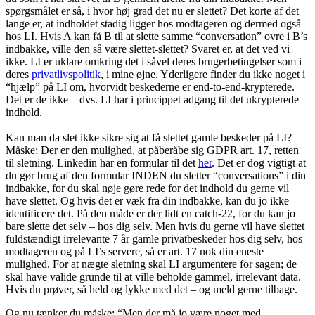
spørgsmålet er så, i hvor høj grad det nu er slettet? Det korte af det
lange er, at indholdet stadig ligger hos modtageren og dermed også
hos LI. Hvis A kan få B til at slette samme “conversation” ovre i B’s
indbakke, ville den så være slettet-slettet? Svaret er, at det ved vi
ikke. LI er uklare omkring det i såvel deres brugerbetingelser som i
deres
privatlivspolitik
, i mine øjne. Yderligere finder du ikke noget i
“hjælp” på LI om, hvorvidt beskederne er end-to-end-krypterede.
Det er de ikke – dvs. LI har i princippet adgang til det ukrypterede
indhold.
Kan man da slet ikke sikre sig at få slettet gamle beskeder på LI?
Måske: Der er den mulighed, at påberåbe sig GDPR art. 17, retten
til sletning. Linkedin har en formular til det
her
. Det er dog vigtigt at
du gør brug af den formular INDEN du sletter “conversations” i din
indbakke, for du skal nøje gøre rede for det indhold du gerne vil
have slettet. Og hvis det er væk fra din indbakke, kan du jo ikke
identificere det. På den måde er der lidt en catch-22, for du kan jo
bare slette det selv – hos dig selv. Men hvis du gerne vil have slettet
fuldstændigt irrelevante 7 år gamle privatbeskeder hos dig selv, hos
modtageren og på LI’s servere, så er art. 17 nok din eneste
mulighed. For at nægte sletning skal LI argumentere for sagen; de
skal have valide grunde til at ville beholde gammel, irrelevant data.
Hvis du prøver, så held og lykke med det – og meld gerne tilbage.
Og nu tænker du måske: “Men der må jo være noget med