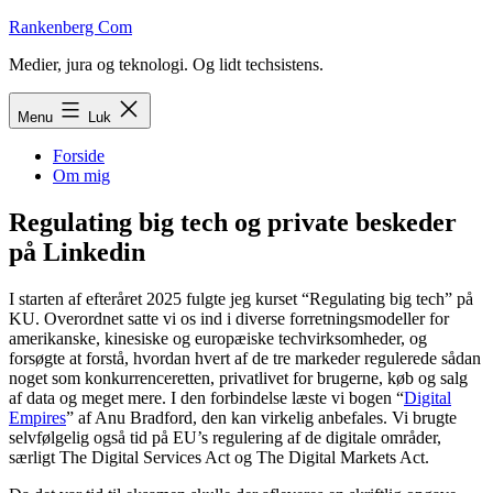
Fortsæt
Rankenberg Com
til
Medier, jura og teknologi. Og lidt techsistens.
indhold
Menu
Luk
Forside
Om mig
Regulating big tech og private beskeder
på Linkedin
I starten af efteråret 2025 fulgte jeg kurset “Regulating big tech” på
KU. Overordnet satte vi os ind i diverse forretningsmodeller for
amerikanske, kinesiske og europæiske techvirksomheder, og
forsøgte at forstå, hvordan hvert af de tre markeder regulerede sådan
noget som konkurrenceretten, privatlivet for brugerne, køb og salg
af data og meget mere. I den forbindelse læste vi bogen “
Digital
Empires
” af Anu Bradford, den kan virkelig anbefales. Vi brugte
selvfølgelig også tid på EU’s regulering af de digitale områder,
særligt The Digital Services Act og The Digital Markets Act.