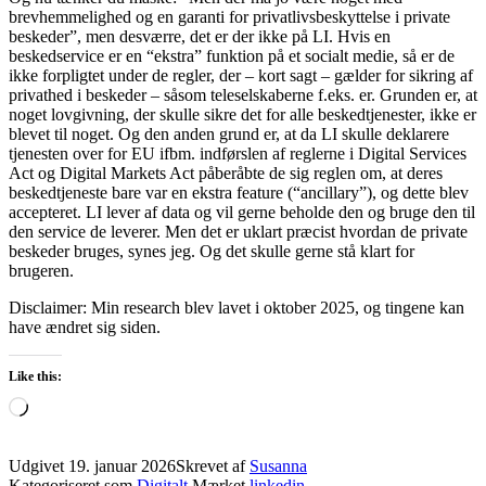
brevhemmelighed og en garanti for privatlivsbeskyttelse i private
beskeder”, men desværre, det er der ikke på LI. Hvis en
beskedservice er en “ekstra” funktion på et socialt medie, så er de
ikke forpligtet under de regler, der – kort sagt – gælder for sikring af
privathed i beskeder – såsom teleselskaberne f.eks. er. Grunden er, at
noget lovgivning, der skulle sikre det for alle beskedtjenester, ikke er
blevet til noget. Og den anden grund er, at da LI skulle deklarere
tjenesten over for EU ifbm. indførslen af reglerne i Digital Services
Act og Digital Markets Act påberåbte de sig reglen om, at deres
beskedtjeneste bare var en ekstra feature (“ancillary”), og dette blev
accepteret. LI lever af data og vil gerne beholde den og bruge den til
den service de leverer. Men det er uklart præcist hvordan de private
beskeder bruges, synes jeg. Og det skulle gerne stå klart for
brugeren.
Disclaimer: Min research blev lavet i oktober 2025, og tingene kan
have ændret sig siden.
Like this:
Loading…
Udgivet
19. januar 2026
Skrevet af
Susanna
Kategoriseret som
Digitalt
Mærket
linkedin