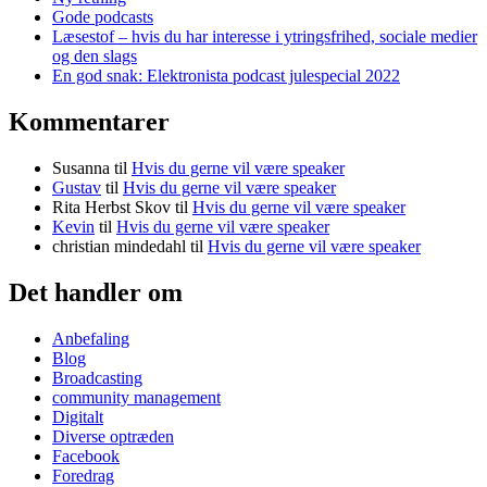
Gode podcasts
Læsestof – hvis du har interesse i ytringsfrihed, sociale medier
og den slags
En god snak: Elektronista podcast julespecial 2022
Kommentarer
Susanna
til
Hvis du gerne vil være speaker
Gustav
til
Hvis du gerne vil være speaker
Rita Herbst Skov
til
Hvis du gerne vil være speaker
Kevin
til
Hvis du gerne vil være speaker
christian mindedahl
til
Hvis du gerne vil være speaker
Det handler om
Anbefaling
Blog
Broadcasting
community management
Digitalt
Diverse optræden
Facebook
Foredrag