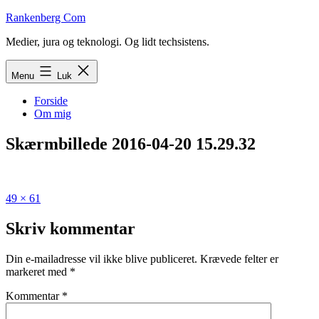
Fortsæt
Rankenberg Com
til
Medier, jura og teknologi. Og lidt techsistens.
indhold
Menu
Luk
Forside
Om mig
Skærmbillede 2016-04-20 15.29.32
Fuld
49 × 61
størrelse
Skriv kommentar
Din e-mailadresse vil ikke blive publiceret.
Krævede felter er
markeret med
*
Kommentar
*