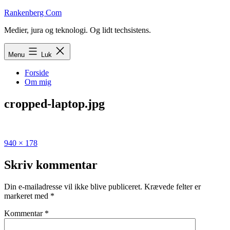
Fortsæt
Rankenberg Com
til
Medier, jura og teknologi. Og lidt techsistens.
indhold
Menu
Luk
Forside
Om mig
cropped-laptop.jpg
Fuld
940 × 178
størrelse
Skriv kommentar
Din e-mailadresse vil ikke blive publiceret.
Krævede felter er
markeret med
*
Kommentar
*