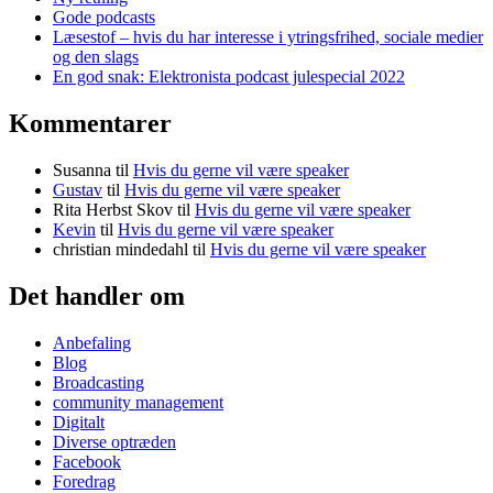
Gode podcasts
Læsestof – hvis du har interesse i ytringsfrihed, sociale medier
og den slags
En god snak: Elektronista podcast julespecial 2022
Kommentarer
Susanna
til
Hvis du gerne vil være speaker
Gustav
til
Hvis du gerne vil være speaker
Rita Herbst Skov
til
Hvis du gerne vil være speaker
Kevin
til
Hvis du gerne vil være speaker
christian mindedahl
til
Hvis du gerne vil være speaker
Det handler om
Anbefaling
Blog
Broadcasting
community management
Digitalt
Diverse optræden
Facebook
Foredrag